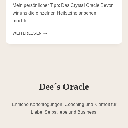
Mein persönlicher Tipp: Das Crystal Oracle Bevor
wir uns die einzelnen Heilsteine ansehen,
möchte…
DIE
WEITERLESEN
BESTEN
HEILSTEINE
FÜR
ANFÄNGER
–
12
KRISTALLE,
DIE
Dee´s Oracle
ICH
IMMER
WIEDER
EMPFEHLEN
Ehrliche Kartenlegungen, Coaching und Klarheit für
WÜRDE
Liebe, Selbstliebe und Business.