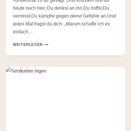
hundertmal zu dir gesagt. Und trotzdem bist du
heute noch hier. Du denkst an ihn.Du hoffst.Du
vermisst.Du kämpfst gegen deine Gefühle an.Und
jedes Mal fragst du dich: „Warum schaffe ich es
einfach…
WARUM
WEITERLESEN
LOSLASSEN
NICHT
LOSWERDEN
IST
–
UND
WAS
ES
WIRKLICH
BEDEUTET