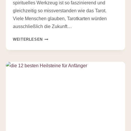
spirituelles Werkzeug ist so faszinierend und
gleichzeitig so missverstanden wie das Tarot.
Viele Menschen glauben, Tarotkarten würden
ausschließlich die Zukunft…
TAROTKARTEN
WEITERLESEN
LEGEN
FÜR
ANFÄNGER
–
SO
LERNST
DU
DIE
SPRACHE
DER
KARTEN
SCHRITT
FÜR
SCHRITT