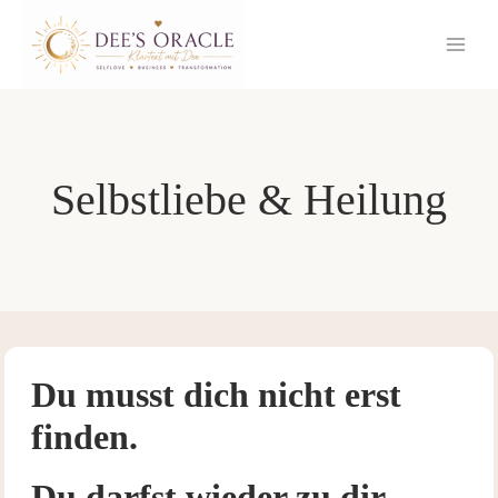
Zum
Inhalt
springen
Selbstliebe & Heilung
Du musst dich nicht erst
finden.
Du darfst wieder zu dir